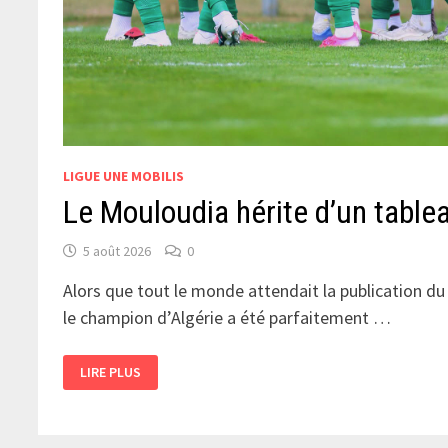
LIGUE UNE MOBILIS
Le Mouloudia hérite d’un table
5 août 2026
0
Alors que tout le monde attendait la publication du 
le champion d’Algérie a été parfaitement …
LE
LIRE PLUS
MOULOUDIA
HÉRITE
D’UN
TABLEAU
FAVORABLE