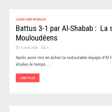
LIGUE UNE MOBILIS
Battus 3-1 par Al-Shabab : La 
Mouloudéens
5 août 2026
0
Après avoir mis en échec la redoutable équipe d’Al H
étoiles le temps …
BATTUS
LIRE PLUS
3-
1
PAR
AL-
SHABAB
:
LA
SATURATION
A
EU