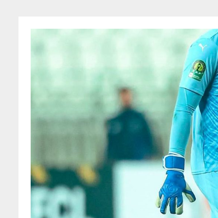
DES
OCCASIONS
ON
SE
MET
EN
DANGER »