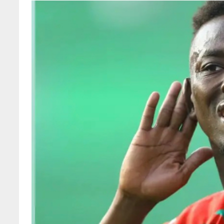
RAISON
DES
MOULOUDÉENS