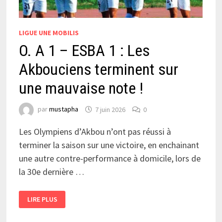
LIGUE UNE MOBILIS
O. A 1 – ESBA 1 : Les
Akbouciens terminent sur
une mauvaise note !
par
mustapha
7 juin 2026
0
Les Olympiens d’Akbou n’ont pas réussi à
terminer la saison sur une victoire, en enchainant
une autre contre-performance à domicile, lors de
la 30e dernière …
O.
LIRE PLUS
A
1
–