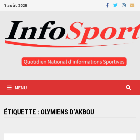
Passer
7 août 2026
au
contenu
MENU
ÉTIQUETTE :
OLYMIENS D’AKBOU