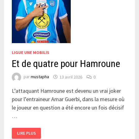
LIGUE UNE MOBILIS
Et de quatre pour Hamroune
par
mustapha
13 avril 2026
0
L’attaquant Hamroune est devenu un vrai joker
pour l’entraineur Amar Guerbi, dans la mesure où
le joueur en question a été encore un fois décisif
…
ET
LIRE PLUS
DE