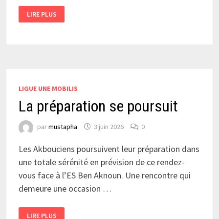
LE
LIRE PLUS
NOUVEL
ENTRAINEUR
SERA
BIENTÔT
CONNU
!
LIGUE UNE MOBILIS
La préparation se poursuit
par
mustapha
3 juin 2026
0
Les Akbouciens poursuivent leur préparation dans
une totale sérénité en prévision de ce rendez-
vous face à l’ES Ben Aknoun. Une rencontre qui
demeure une occasion …
LA
LIRE PLUS
PRÉPARATION