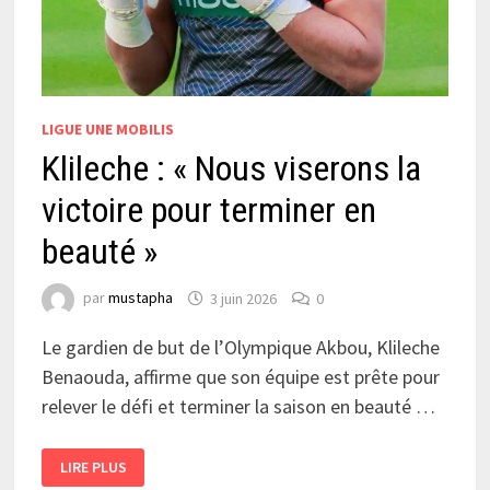
LIGUE UNE MOBILIS
Klileche : « Nous viserons la
victoire pour terminer en
beauté »
par
mustapha
3 juin 2026
0
Le gardien de but de l’Olympique Akbou, Klileche
Benaouda, affirme que son équipe est prête pour
relever le défi et terminer la saison en beauté …
KLILECHE :
LIRE PLUS
« NOUS
VISERONS