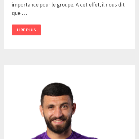
importance pour le groupe. A cet effet, il nous dit
que …
ZAÂLANI
LIRE PLUS
:
«
ON
MET
DU
CŒUR
À
L’OUVRAGE
»