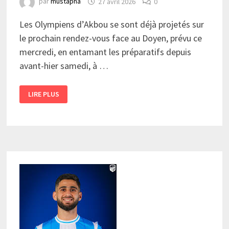
par
mustapha
27 avril 2026
0
Les Olympiens d’Akbou se sont déjà projetés sur
le prochain rendez-vous face au Doyen, prévu ce
mercredi, en entamant les préparatifs depuis
avant-hier samedi, à …
PLACE
LIRE PLUS
À
LA
PRÉPARATION
DU
DOYEN