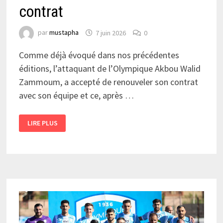
contrat
par
mustapha
7 juin 2026
0
Comme déjà évoqué dans nos précédentes
éditions, l’attaquant de l’Olympique Akbou Walid
Zammoum, a accepté de renouveler son contrat
avec son équipe et ce, après …
ZAMMOUM
LIRE PLUS
RENOUVÈLE
SON
CONTRAT