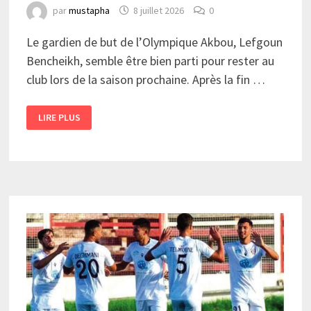
par
mustapha
8 juillet 2026
0
Le gardien de but de l’Olympique Akbou, Lefgoun
Bencheikh, semble être bien parti pour rester au
club lors de la saison prochaine. Après la fin …
LEFGOUN
LIRE PLUS
PARTI
POUR
RESTER