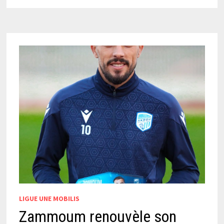
ESBA 1 :
LES
AKBOUCIENS
TERMINENT
SUR
UNE
MAUVAISE
NOTE !
LIGUE UNE MOBILIS
Zammoum renouvèle son