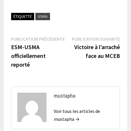
ÉTIQUETTÉ
USMA
Navigation
Publication
Publi
PUBLICATION PRÉCÉDENTE
PUBLICATION SUIVANTE
précédente :
suiva
ESM-USMA
Victoire à l’arraché
de
officiellement
face au MCEB
l’article
reporté
mustapha
Voir tous les articles de
mustapha →