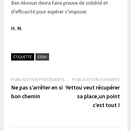
Ben Aknoun devra faire preuve de solidité et
d’efficacité pour espérer s’imposer.
H. M.
ÉTIQUETTÉ
ESBA
Navigation
Publication
Publi
PUBLICATION PRÉCÉDENTE
PUBLICATION SUIVANTE
précédente :
suiva
Ne pas s’arrêter en si
Yettou veut récupérer
de
bon chemin
sa place,un point
l’article
c’est tout !