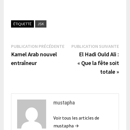
ÉTIQUETTÉ
JSK
Navigation
Publication
Publi
PUBLICATION PRÉCÉDENTE
PUBLICATION SUIVANTE
précédente :
suiva
Kamel Arab nouvel
El Hadi Ould Ali :
de
entraîneur
« Que la fête soit
l’article
totale »
mustapha
Voir tous les articles de
mustapha →