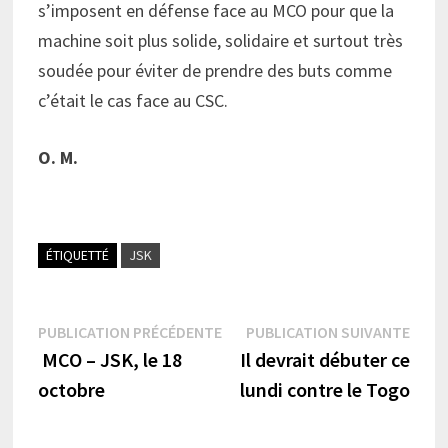
s’imposent en défense face au MCO pour que la
machine soit plus solide, solidaire et surtout très
soudée pour éviter de prendre des buts comme
c’était le cas face au CSC.
O. M.
ÉTIQUETTÉ
JSK
Navigation
Publication
Publi
PUBLICATION PRÉCÉDENTE
PUBLICATION SUIVANTE
précédente :
suiva
MCO – JSK, le 18
Il devrait débuter ce
de
octobre
lundi contre le Togo
l’article