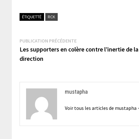
ÉTIQUETTÉ
RCK
Navigation
Publication
PUBLICATION PRÉCÉDENTE
précédente :
Les supporters en colère contre l’inertie de la
de
direction
l’article
mustapha
Voir tous les articles de mustapha