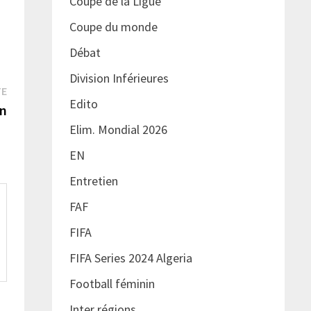
Coupe de la Ligue
Coupe du monde
Débat
Division Inférieures
Publication
TE
Edito
suivante :
en
Elim. Mondial 2026
EN
Entretien
FAF
FIFA
FIFA Series 2024 Algeria
Football féminin
Inter régions