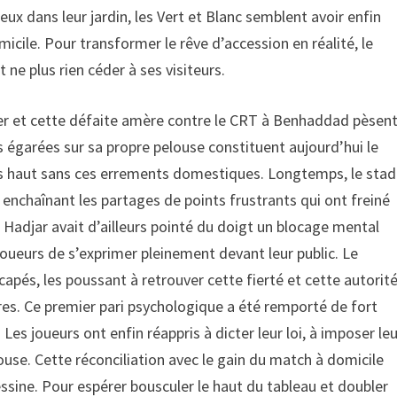
ieux dans leur jardin, les Vert et Blanc semblent avoir enfin
micile. Pour transformer le rêve d’accession en réalité, le
ne plus rien céder à ses visiteurs.
ller et cette défaite amère contre le CRT à Benhaddad pèsen
s égarées sur sa propre pelouse constituent aujourd’hui le
plus haut sans ces errements domestiques. Longtemps, le sta
 enchaînant les partages de points frustrants qui ont freiné
if Hadjar avait d’ailleurs pointé du doigt un blocage mental
oueurs de s’exprimer pleinement devant leur public. Le
capés, les poussant à retrouver cette fierté et cette autorit
rres. Ce premier pari psychologique a été remporté de fort
Les joueurs ont enfin réappris à dicter leur loi, à imposer le
louse. Cette réconciliation avec le gain du match à domicile
ssine. Pour espérer bousculer le haut du tableau et doubler