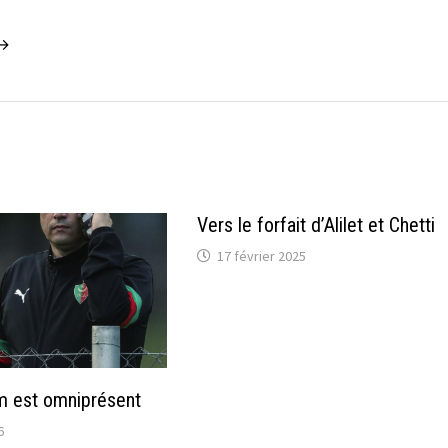
 →
Vers le forfait d’Alilet et Chetti
17 février 2025
m est omniprésent
6