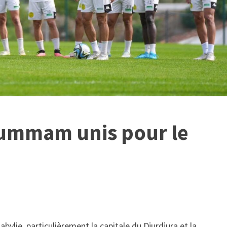
Soummam unis pour le
abylie, particulièrement la capitale du Djurdjura et la