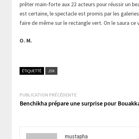
prêter main-forte aux 22 acteurs pour réussir un bea
est certaine, le spectacle est promis par les galeries
faire de même sur le rectangle vert. On le saura ce 
O. M.
ÉTIQUETTÉ
JSK
Navigation
Publication
PUBLICATION PRÉCÉDENTE
précédente :
Benchikha prépare une surprise pour Bouakk
de
l’article
mustapha