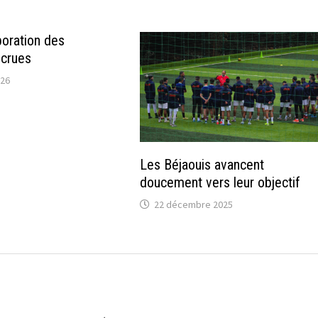
poration des
ecrues
026
Les Béjaouis avancent
doucement vers leur objectif
22 décembre 2025