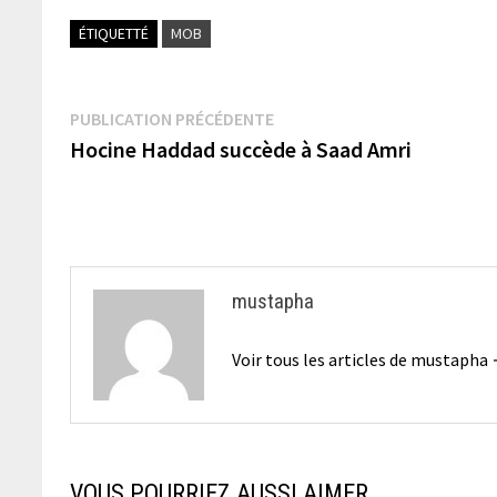
ÉTIQUETTÉ
MOB
Navigation
Publication
PUBLICATION PRÉCÉDENTE
précédente :
Hocine Haddad succède à Saad Amri
de
l’article
mustapha
Voir tous les articles de mustapha
VOUS POURRIEZ AUSSI AIMER