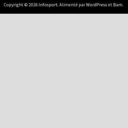
Copyright © 2026
Infosport
. Alimenté par
WordPress
et
Bam
.