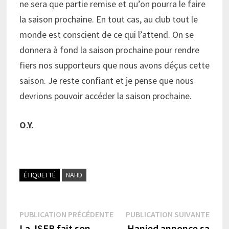
ne sera que partie remise et qu’on pourra le faire
la saison prochaine. En tout cas, au club tout le
monde est conscient de ce qui l’attend. On se
donnera à fond la saison prochaine pour rendre
fiers nos supporteurs que nous avons déçus cette
saison. Je reste confiant et je pense que nous
devrions pouvoir accéder la saison prochaine.
O.Y.
ÉTIQUETTÉ
NAHD
Navigation
Publication
Publi
PUBLICATION PRÉCÉDENTE
PUBLICATION SUIVANTE
précédente :
suiva
La JSEB fait son
Hanied annonce sa