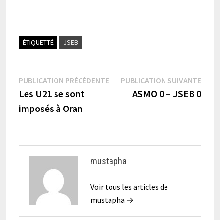
ÉTIQUETTÉ
JSEB
Navigation
Publication
Publi
PUBLICATION PRÉCÉDENTE
PUBLICATION SUIVANTE
précédente :
suiva
Les U21 se sont
ASMO 0 – JSEB 0
de
imposés à Oran
l’article
mustapha
Voir tous les articles de
mustapha →