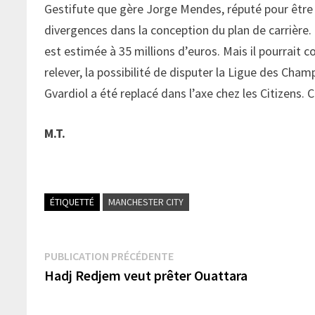
Gestifute que gère Jorge Mendes, réputé pour être 
divergences dans la conception du plan de carrière.
est estimée à 35 millions d’euros. Mais il pourrait co
relever, la possibilité de disputer la Ligue des Cha
Gvardiol a été replacé dans l’axe chez les Citizens. C
M.T.
ÉTIQUETTÉ
MANCHESTER CITY
Navigation
Publication
PUBLICATION PRÉCÉDENTE
précédente :
Hadj Redjem veut prêter Ouattara
de
l’article