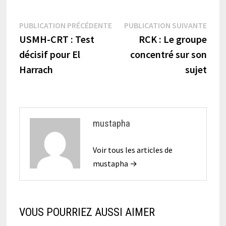
Navigation
Publication
Publi
PUBLICATION PRÉCÉDENTE
PUBLICATION SUIVANTE
précédente :
suiva
USMH-CRT : Test
RCK : Le groupe
de
décisif pour El
concentré sur son
l’article
Harrach
sujet
mustapha
Voir tous les articles de
mustapha →
VOUS POURRIEZ AUSSI AIMER