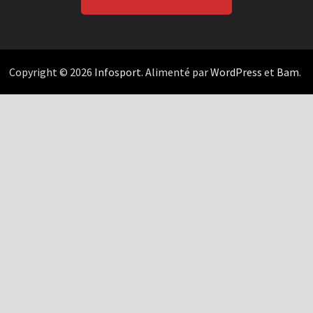
Copyright © 2026
Infosport
. Alimenté par
WordPress
et
Bam
.