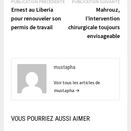
Navigation
Publication
Publi
PUBLICATION PRÉCÉDENTE
PUBLICATION SUIVANTE
précédente :
suiva
Ernest au Liberia
Mahrouz,
de
pour renouveler son
l’intervention
l’article
permis de travail
chirurgicale toujours
envisageable
mustapha
Voir tous les articles de
mustapha →
VOUS POURRIEZ AUSSI AIMER