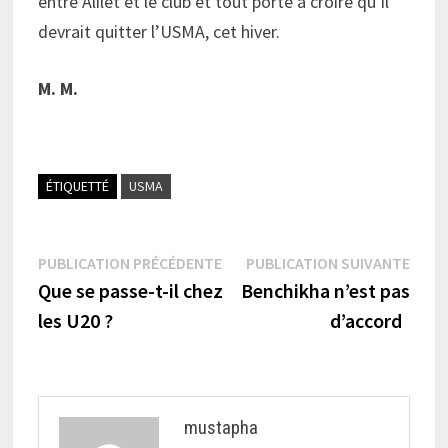
entre Alilet et le club et tout porte à croire qu’il
devrait quitter l’USMA, cet hiver.
M. M.
ÉTIQUETTÉ
USMA
Navigation
Publication
Publi
PUBLICATION PRÉCÉDENTE
PUBLICATION SUIVANTE
précédente :
suiva
Que se passe-t-il chez
Benchikha n’est pas
de
les U20 ?
d’accord
l’article
mustapha