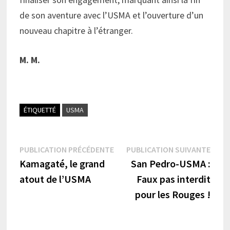
de son aventure avec l’USMA et l’ouverture d’un
nouveau chapitre à l’étranger.
M. M.
ÉTIQUETTÉ
USMA
Navigation
Publication
Publi
PUBLICATION PRÉCÉDENTE
PUBLICATION SUIVANTE
précédente :
suiva
Kamagaté, le grand
San Pedro-USMA :
de
atout de l’USMA
Faux pas interdit
l’article
pour les Rouges !