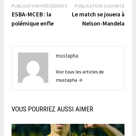
Navigation
Publication
Publi
PUBLICATION PRÉCÉDENTE
PUBLICATION SUIVANTE
précédente :
suiva
ESBA-MCEB : la
Le match se jouera à
de
polémique enfle
Nelson-Mandela
l’article
mustapha
Voir tous les articles de
mustapha →
VOUS POURRIEZ AUSSI AIMER