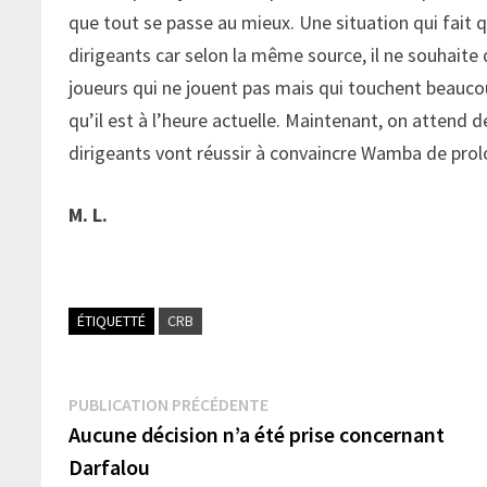
que tout se passe au mieux. Une situation qui fait q
dirigeants car selon la même source, il ne souhaite q
joueurs qui ne jouent pas mais qui touchent beaucou
qu’il est à l’heure actuelle. Maintenant, on attend d
dirigeants vont réussir à convaincre Wamba de prolo
M. L.
ÉTIQUETTÉ
CRB
Navigation
Publication
PUBLICATION PRÉCÉDENTE
précédente :
Aucune décision n’a été prise concernant
de
Darfalou