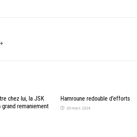
 →
re chez lui, la JSK
Hamroune redouble d’efforts
n grand remaniement
20 mars 2024