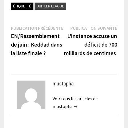
ÉTIQUETTÉ
JUPILER LEAGUE
Navigation
Publication
Publi
PUBLICATION PRÉCÉDENTE
PUBLICATION SUIVANTE
précédente :
suiva
EN/Rassemblement
L’instance accuse un
de
de juin : Keddad dans
déficit de 700
l’article
la liste finale ?
milliards de centimes
mustapha
Voir tous les articles de
mustapha →