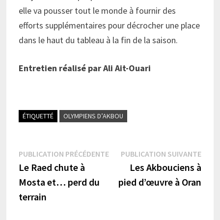
elle va pousser tout le monde à fournir des
efforts supplémentaires pour décrocher une place
dans le haut du tableau à la fin de la saison.
Entretien réalisé par Ali Ait-Ouari
ÉTIQUETTÉ
OLYMPIENS D’AKBOU
Navigation
Publication
Publi
PUBLICATION PRÉCÉDENTE
PUBLICATION SUIVANTE
précédente :
suiva
Le Raed chute à
Les Akbouciens à
de
Mosta et… perd du
pied d’œuvre à Oran
l’article
terrain