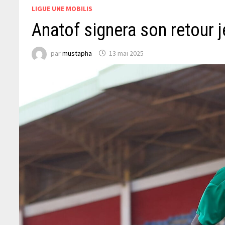
LIGUE UNE MOBILIS
Anatof signera son retour 
par
mustapha
13 mai 2025