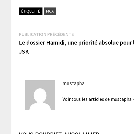
ÉTIQUETTÉ
MCA
Navigation
Publication
PUBLICATION PRÉCÉDENTE
précédente :
Le dossier Hamidi, une priorité absolue pour 
de
JSK
l’article
mustapha
Voir tous les articles de mustapha