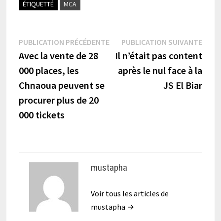
ÉTIQUETTÉ
MCA
Navigation
Publication
Publi
PUBLICATION PRÉCÉDENTE
PUBLICATION SUIVANTE
précédente :
suiva
Avec la vente de 28
Il n’était pas content
de
000 places, les
après le nul face à la
l’article
Chnaoua peuvent se
JS El Biar
procurer plus de 20
000 tickets
mustapha
Voir tous les articles de
mustapha →