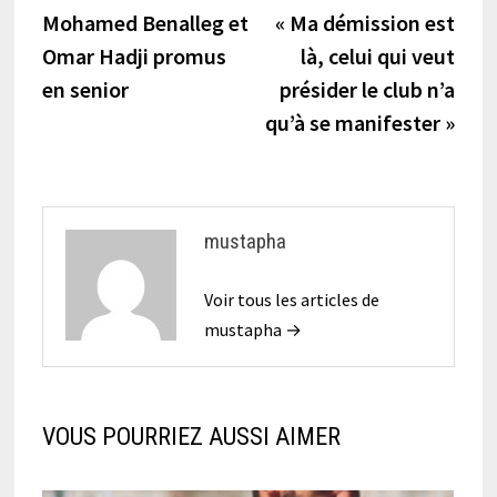
précédente :
suiva
Mohamed Benalleg et
« Ma démission est
de
Omar Hadji promus
là, celui qui veut
l’article
en senior
présider le club n’a
qu’à se manifester »
mustapha
Voir tous les articles de
mustapha →
VOUS POURRIEZ AUSSI AIMER