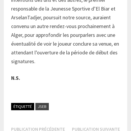
responsable de la Jeunesse Sportive d’El Biar et
ArselanTadjer, poursuit notre source, auraient
convenu un autre rendez-vous prochainement à
Alger, pour approfondir les pourparlers avec une
éventualité de voir le joueur conclure sa venue, en
attendant l’ouverture de la période de début des
signatures.
N.S.
ÉTIQUETTÉ
JSEB
Navigation
Publication
Publi
PUBLICATION PRÉCÉDENTE
PUBLICATION SUIVANTE