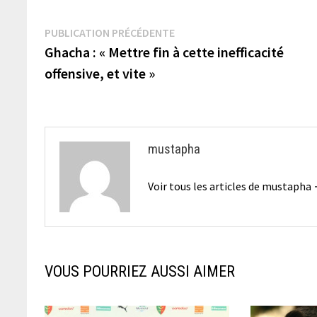
Navigation
Publication
PUBLICATION PRÉCÉDENTE
précédente :
Ghacha : « Mettre fin à cette inefficacité
de
offensive, et vite »
l’article
mustapha
Voir tous les articles de mustapha
VOUS POURRIEZ AUSSI AIMER