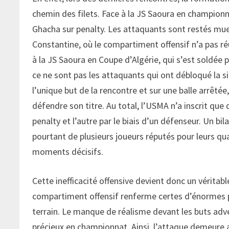
chemin des filets. Face à la JS Saoura en championn
Ghacha sur penalty. Les attaquants sont restés mu
Constantine, où le compartiment offensif n’a pas réu
à la JS Saoura en Coupe d’Algérie, qui s’est soldée p
ce ne sont pas les attaquants qui ont débloqué la sit
l’unique but de la rencontre et sur une balle arrêt
défendre son titre. Au total, l’USMA n’a inscrit que
penalty et l’autre par le biais d’un défenseur. Un b
pourtant de plusieurs joueurs réputés pour leurs qual
moments décisifs.
Cette inefficacité offensive devient donc un véritab
compartiment offensif renferme certes d’énormes pot
terrain. Le manque de réalisme devant les buts adver
précieux en championnat. Ainsi, l’attaque demeure a