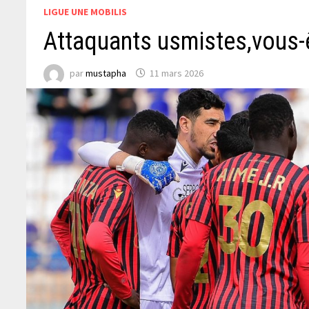
LIGUE UNE MOBILIS
Attaquants usmistes,vous-ê
par
mustapha
11 mars 2026