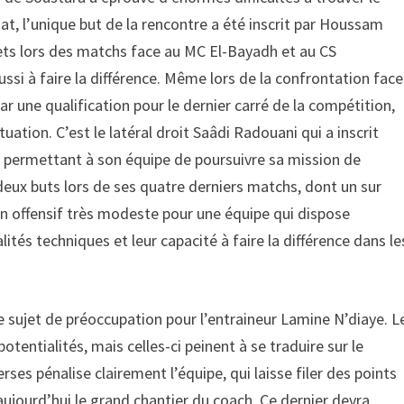
at, l’unique but de la rencontre a été inscrit par Houssam
ets lors des matchs face au MC El-Bayadh et au CS
ssi à faire la différence. Même lors de la confrontation face
ar une qualification pour le dernier carré de la compétition,
uation. C’est le latéral droit Saâdi Radouani qui a inscrit
ée, permettant à son équipe de poursuivre sa mission de
 deux buts lors de ses quatre derniers matchs, dont un sur
ilan offensif très modeste pour une équipe qui dispose
ités techniques et leur capacité à faire la différence dans le
le sujet de préoccupation pour l’entraineur Lamine N’diaye. L
entialités, mais celles-ci peinent à se traduire sur le
ses pénalise clairement l’équipe, qui laisse filer des points
ujourd’hui le grand chantier du coach. Ce dernier devra