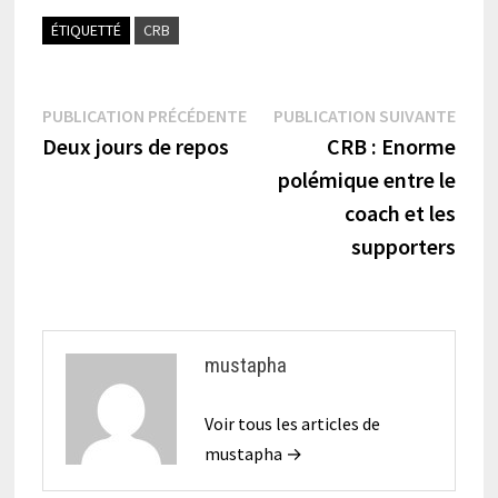
ÉTIQUETTÉ
CRB
Navigation
Publication
Publi
PUBLICATION PRÉCÉDENTE
PUBLICATION SUIVANTE
précédente :
suiva
Deux jours de repos
CRB : Enorme
de
polémique entre le
l’article
coach et les
supporters
mustapha
Voir tous les articles de
mustapha →