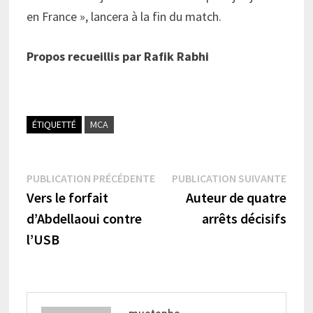
en France », lancera à la fin du match.
Propos recueillis par Rafik Rabhi
ÉTIQUETTÉ
MCA
Navigation
Publication
Publi
PUBLICATION PRÉCÉDENTE
PUBLICATION SUIVANTE
précédente :
suiva
Vers le forfait
Auteur de quatre
de
d’Abdellaoui contre
arrêts décisifs
l’article
l’USB