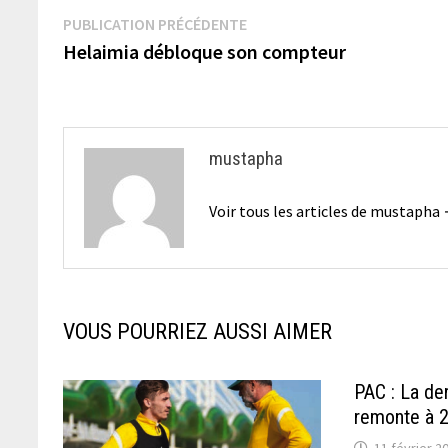
Navigation
Publication
PUBLICATION PRÉCÉDENTE
précédente :
Helaimia débloque son compteur
de
l’article
mustapha
Voir tous les articles de mustapha
VOUS POURRIEZ AUSSI AIMER
PAC : La der
remonte à 
11 février 2