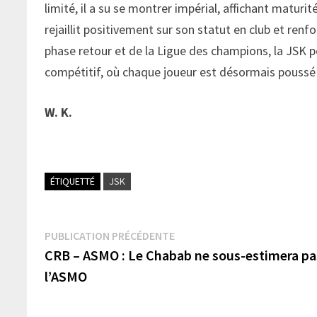
limité, il a su se montrer impérial, affichant maturi
rejaillit positivement sur son statut en club et renf
phase retour et de la Ligue des champions, la JSK pe
compétitif, où chaque joueur est désormais poussé 
W. K.
ÉTIQUETTÉ
JSK
Navigation
Publication
PUBLICATION PRÉCÉDENTE
précédente :
CRB – ASMO : Le Chabab ne sous-estimera pa
de
l’ASMO
l’article