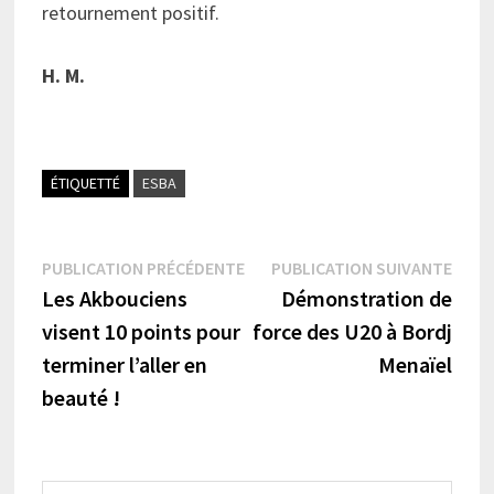
retournement positif.
H. M.
ÉTIQUETTÉ
ESBA
Navigation
Publication
Publi
PUBLICATION PRÉCÉDENTE
PUBLICATION SUIVANTE
précédente :
suiva
Les Akbouciens
Démonstration de
de
visent 10 points pour
force des U20 à Bordj
l’article
terminer l’aller en
Menaïel
beauté !