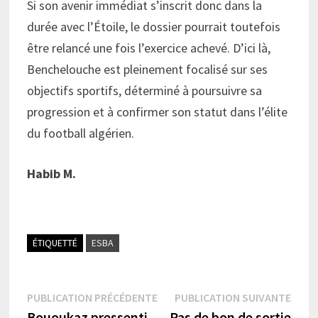
Si son avenir immédiat s’inscrit donc dans la
durée avec l’Étoile, le dossier pourrait toutefois
être relancé une fois l’exercice achevé. D’ici là,
Benchelouche est pleinement focalisé sur ses
objectifs sportifs, déterminé à poursuivre sa
progression et à confirmer son statut dans l’élite
du football algérien.
Habib M.
ÉTIQUETTÉ
ESBA
Navigation
Publication
Publi
PUBLICATION PRÉCÉDENTE
PUBLICATION SUIVANTE
précédente :
suiva
Bououkaz pressenti
Pas de bon de sortie