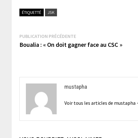
ÉTIQUETTÉ
JSK
Navigation
Publication
PUBLICATION PRÉCÉDENTE
précédente :
Boualia : « On doit gagner face au CSC »
de
l’article
mustapha
Voir tous les articles de mustapha