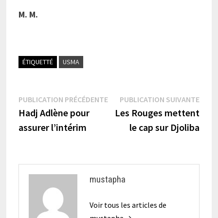
M. M.
ÉTIQUETTÉ
USMA
Navigation
Publication
Publi
PUBLICATION PRÉCÉDENTE
PUBLICATION SUIVANTE
précédente :
suiva
Hadj Adlène pour
Les Rouges mettent
de
assurer l’intérim
le cap sur Djoliba
l’article
mustapha
Voir tous les articles de