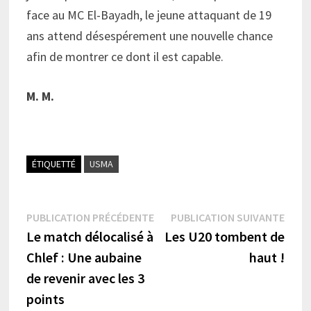
face au MC El-Bayadh, le jeune attaquant de 19
ans attend désespérement une nouvelle chance
afin de montrer ce dont il est capable.
M. M.
ÉTIQUETTÉ
USMA
Navigation
Publication
Publi
PUBLICATION PRÉCÉDENTE
PUBLICATION SUIVANTE
précédente :
suiva
Le match délocalisé à
Les U20 tombent de
de
Chlef : Une aubaine
haut !
l’article
de revenir avec les 3
points