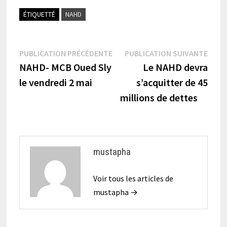
ÉTIQUETTÉ
NAHD
Navigation
Publication
Publi
PUBLICATION PRÉCÉDENTE
PUBLICATION SUIVANTE
précédente :
suiva
NAHD- MCB Oued Sly
Le NAHD devra
de
le vendredi 2 mai
s’acquitter de 45
l’article
millions de dettes
mustapha
Voir tous les articles de
mustapha →