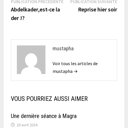
Navigation
Publication
Publi
PUBLICATION PRÉCÉDENTE
PUBLICATION SUIVANTE
précédente :
suiva
Abdelkader,est-ce la
Reprise hier soir
de
der !?
l’article
mustapha
Voir tous les articles de
mustapha →
VOUS POURRIEZ AUSSI AIMER
Une dernière séance à Magra
20 avril 2024