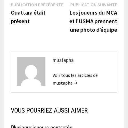
Navigation
Publication
Publi
PUBLICATION PRÉCÉDENTE
PUBLICATION SUIVANTE
précédente :
suiva
Ouattara était
Les joueurs du MCA
de
présent
et l’USMA prennent
l’article
une photo d’équipe
mustapha
Voir tous les articles de
mustapha →
VOUS POURRIEZ AUSSI AIMER
Plusieurs joueurs contactés