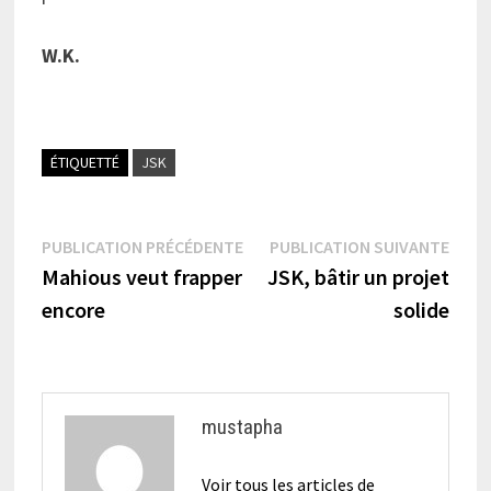
W.K.
ÉTIQUETTÉ
JSK
Navigation
Publication
Publi
PUBLICATION PRÉCÉDENTE
PUBLICATION SUIVANTE
précédente :
suiva
Mahious veut frapper
JSK, bâtir un projet
de
encore
solide
l’article
mustapha
Voir tous les articles de