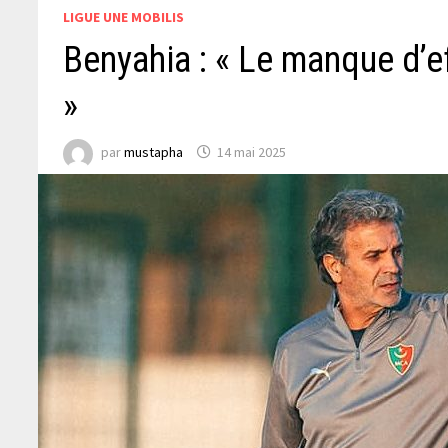
LIGUE UNE MOBILIS
Benyahia : « Le manque d’ef
»
par
mustapha
14 mai 2025