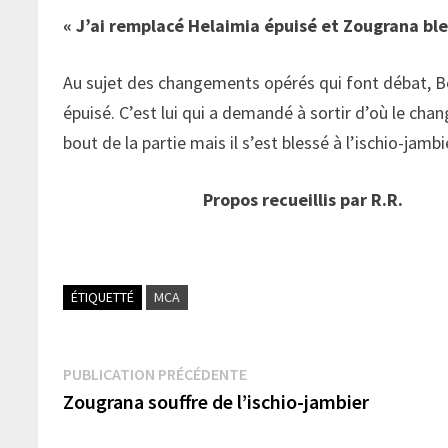
« J’ai remplacé Helaimia épuisé et Zougrana bl
Au sujet des changements opérés qui font débat, Be
épuisé. C’est lui qui a demandé à sortir d’où le ch
bout de la partie mais il s’est blessé à l’ischio-jamb
Propos recueillis par R.R.
ÉTIQUETTÉ
MCA
Navigation
Publication
PUBLICATION PRÉCÉDENTE
précédente :
Zougrana souffre de l’ischio-jambier
de