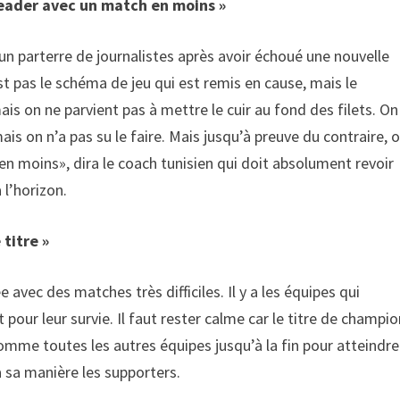
leader avec un match en moins »
 un parterre de journalistes après avoir échoué une nouvelle
est pas le schéma de jeu qui est remis en cause, mais le
s on ne parvient pas à mettre le cuir au fond des filets. On
mais on n’a pas su le faire. Mais jusqu’à preuve du contraire, 
n moins», dira le coach tunisien qui doit absolument revoir
 l’horizon.
 titre »
avec des matches très difficiles. Il y a les équipes qui
t pour leur survie. Il faut rester calme car le titre de champi
comme toutes les autres équipes jusqu’à la fin pour atteindre
à sa manière les supporters.