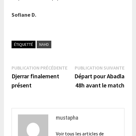
Sofiane D.
ÉTIQUETTÉ
NAHD
Navigation
Publication
Publi
PUBLICATION PRÉCÉDENTE
PUBLICATION SUIVANTE
précédente :
suiva
Djerrar finalement
Départ pour Abadla
de
présent
48h avant le match
l’article
mustapha
Voir tous les articles de