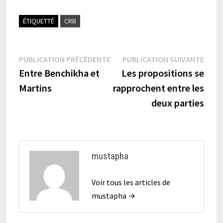
ÉTIQUETTÉ
CRB
Navigation
Publication
Publi
PUBLICATION PRÉCÉDENTE
PUBLICATION SUIVANTE
précédente :
suiva
Entre Benchikha et
Les propositions se
de
Martins
rapprochent entre les
l’article
deux parties
mustapha
Voir tous les articles de
mustapha →