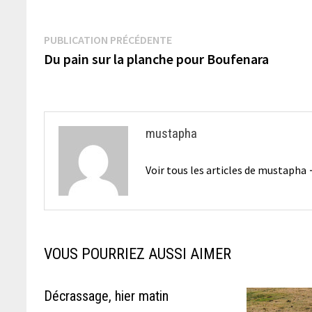
Navigation
Publication
PUBLICATION PRÉCÉDENTE
précédente :
Du pain sur la planche pour Boufenara
de
l’article
mustapha
Voir tous les articles de mustapha
VOUS POURRIEZ AUSSI AIMER
Décrassage, hier matin