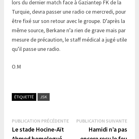
lors du dernier match face à Gaziantep FK de la
Turquie, devra passer une radio ce mercredi, pour
être fixé sur son retour avec le groupe. D’après la
même source, Berkane n’a rien de grave mais par
mesure de précaution, le staff médical a jugé utile
qu’il passe une radio.
O.M
ÉTIQUETTÉ
JSK
Navigation
Publication
Publi
PUBLICATION PRÉCÉDENTE
PUBLICATION SUIVANTE
précédente :
suiva
Le stade Hocine-Aït
Hamidi n’a pas
de
Ahmed homologué
encore reçu le feu