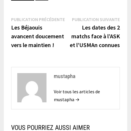
Navigation
Publication
Publi
PUBLICATION PRÉCÉDENTE
PUBLICATION SUIVANTE
précédente :
suiva
Les Béjaouis
Les dates des 2
de
avancent doucement
matchs face à l’ASK
l’article
vers le maintien !
et l’USMAn connues
mustapha
Voir tous les articles de
mustapha →
VOUS POURRIEZ AUSSI AIMER