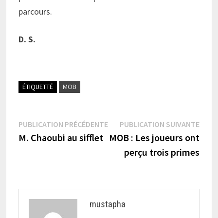
parcours.
D. S.
ÉTIQUETTÉ
MOB
Navigation
Publication
Publi
PUBLICATION PRÉCÉDENTE
PUBLICATION SUIVANTE
précédente :
suiva
M. Chaoubi au sifflet
MOB : Les joueurs ont
de
perçu trois primes
l’article
mustapha