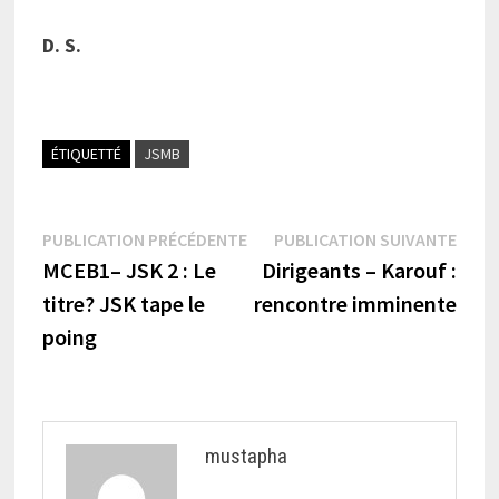
D. S.
ÉTIQUETTÉ
JSMB
Navigation
Publication
Publi
PUBLICATION PRÉCÉDENTE
PUBLICATION SUIVANTE
précédente :
suiva
MCEB1– JSK 2 : Le
Dirigeants – Karouf :
de
titre? JSK tape le
rencontre imminente
l’article
poing
mustapha