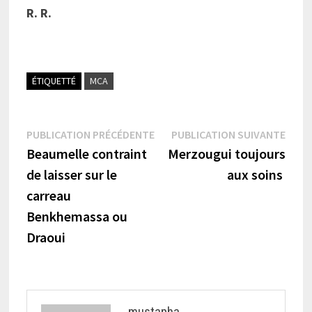
R. R.
ÉTIQUETTÉ
MCA
Navigation
Publication
Publi
PUBLICATION PRÉCÉDENTE
PUBLICATION SUIVANTE
précédente :
suiva
Beaumelle contraint
Merzougui toujours
de
de laisser sur le
aux soins
l’article
carreau
Benkhemassa ou
Draoui
mustapha