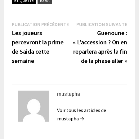
ÉTIQUETTÉ
ESBA
Navigation
Publication
Publi
PUBLICATION PRÉCÉDENTE
PUBLICATION SUIVANTE
précédente :
suiva
Les joueurs
Guenoune :
de
percevront la prime
« L’accession ? On en
l’article
de Saida cette
reparlera après la fin
semaine
de la phase aller »
mustapha
Voir tous les articles de
mustapha →