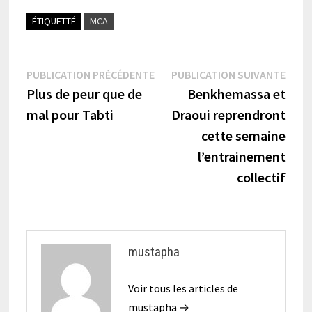
ÉTIQUETTÉ
MCA
Navigation
Publication
Publi
PUBLICATION PRÉCÉDENTE
PUBLICATION SUIVANTE
précédente :
suiva
Plus de peur que de
Benkhemassa et
de
mal pour Tabti
Draoui reprendront
l’article
cette semaine
l’entrainement
collectif
mustapha
Voir tous les articles de
mustapha →