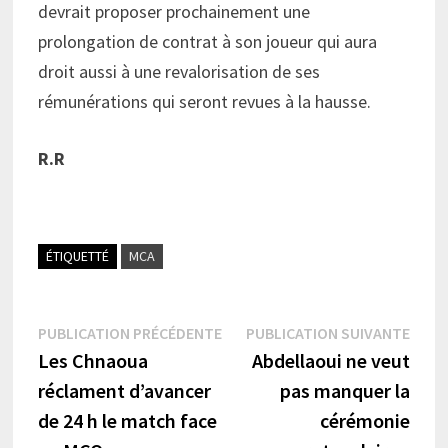
devrait proposer prochainement une
prolongation de contrat à son joueur qui aura
droit aussi à une revalorisation de ses
rémunérations qui seront revues à la hausse.
R.R
ÉTIQUETTÉ
MCA
Navigation
Publication
Publi
PUBLICATION PRÉCÉDENTE
PUBLICATION SUIVANTE
précédente :
suiva
Les Chnaoua
Abdellaoui ne veut
de
réclament d’avancer
pas manquer la
l’article
de 24 h le match face
cérémonie