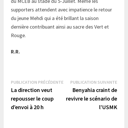
du MCEB au stade du 5-Juillet. Même les
supporters attendent avec impatience le retour
du jeune Mehdi qui a été brillant la saison
dernière contribuant ainsi au sacre des Vert et
Rouge.
R.R.
Navigation
Publication
Publi
PUBLICATION PRÉCÉDENTE
PUBLICATION SUIVANTE
précédente :
suiva
La direction veut
Benyahia craint de
de
repousser le coup
revivre le scénario de
l’article
d’envoi à 20 h
l’USMK